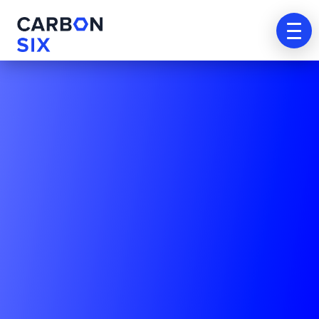
Agenda
tu
cita